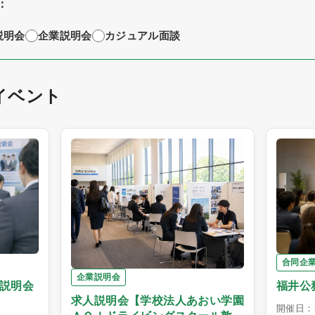
：
説明会
企業説明会
カジュアル面談
イベント
合同企
企業説明会
職説明会
福井公
求人説明会【学校法人あおい学園
開催日：2