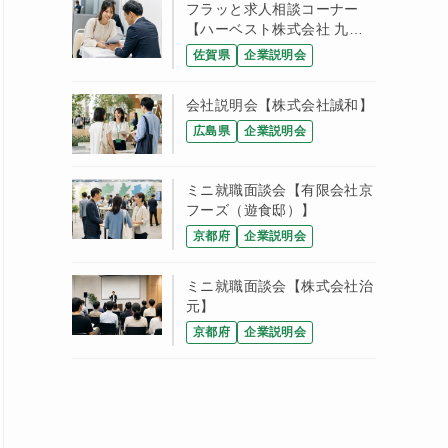
フラッと求人相談コーナー
【ハーベスト株式会社 九州
支店】
佐賀県
企業説明会
会社説明会【株式会社誠和】
広島県
企業説明会
ミニ就職面談会【有限会社京
フーズ（遊食邸）】
京都府
企業説明会
ミニ就職面談会【株式会社治
元】
京都府
企業説明会