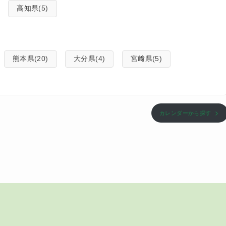
高知県(5)
熊本県(20)
大分県(4)
宮﨑県(5)
カレンダーから探す