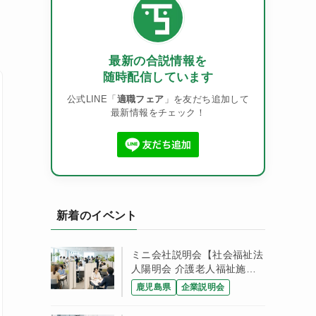
最新の合説情報を
随時配信しています
公式LINE「
適職フェア
」を友だち追加して
最新情報をチェック！
新着のイベント
ミニ会社説明会【社会福祉法
人陽明会 介護老人福祉施設
下田苑】
鹿児島県
企業説明会