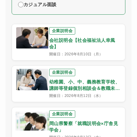
カジュアル面談
企業説明会
会社説明会【社会福祉法人幸風
会】
開催日：2026年8月10日（月）
企業説明会
幼稚園、小、中、義務教育学校、
講師等登録個別相談会＆教職未経
験者（ペーパーティーチャー）個
開催日：2026年8月12日（水）
別相談会
企業説明会
岡山県警察「就職説明会×庁舎見
学会」