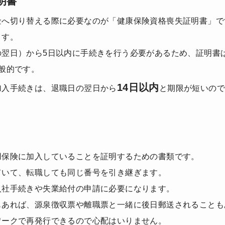
明書
金へ切り替える際に必要なのが「健康保険資格喪失証明書」で
ます。
の翌日）から5日以内に手続きを行う必要があるため、証明書
般的です。
14日以内
加入手続きは、退職日の翌日から
と期限が短いの
。
用保険に加入していることを証明するための書類です。
ていて、転職しても同じ番号を引き継ぎます。
入社手続きや失業給付の申請に必要になります。
もあれば、源泉徴収票や離職票と一緒に後日郵送されることも
ワークで再発行できるので心配はいりません。