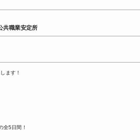
公共職業安定所
催します！
日の全5日間！